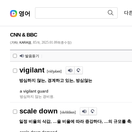
영어
다
CNN & BBC
85
2025.01.09
(
기타
,
KARA염
,
개,
최종수정)
발음듣기
|
vigilant
[víd
ʒ
ə
l
ə
nt]
방심하지 않는, 경계하고 있는, 방심않는
a vigilant guard
방심하지 않는 경비원.
scale down
[skéildàun]
일정 비율의 삭감, …을 비율에 따라 증강하다, …의 규모를 