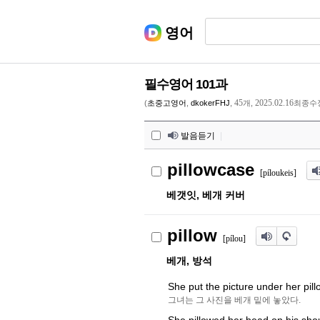
영어
필수영어 101과
45
2025.02.16
(
초중고영어
,
dkokerFHJ
,
개,
최종수
발음듣기
|
pillowcase
[píloukeis]
베갯잇, 베개 커버
pillow
[pílou]
베개, 방석
She put the picture under her pill
그녀는 그 사진을 베개 밑에 놓았다.