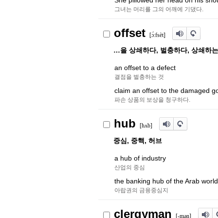
She pillowed her head on his shou
그녀는 머리를 그의 어깨에 기댔다.
offset
[
ɔ́
ːfsèt]
…을 상쇄하다, 벌충하다, 상쇄하는
an offset to a defect
결점을 벌충하는 것
claim an offset to the damaged g
파손 상품의 보상을 청구하다.
hub
[h
ʌ
b]
중심, 중핵, 허브
a hub of industry
산업의 중심
the banking hub of the Arab world
아랍권의 금융중심지
clergyman
[-m
ə
n]