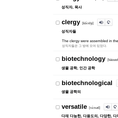
성직자, 목사
clergy
[kl
ə́
ː
r
d
ʒ
i]
성직자들
The clergy were assembled in th
성직자들은 그 방에 모여 있었다.
biotechnology
[bàioute
생물 공학, 인간 공학
biotechnological
생물 공학의
versatile
[v
ə́
ː
r
s
ə
tl]
다재 다능한, 다용도의, 다양한, 다