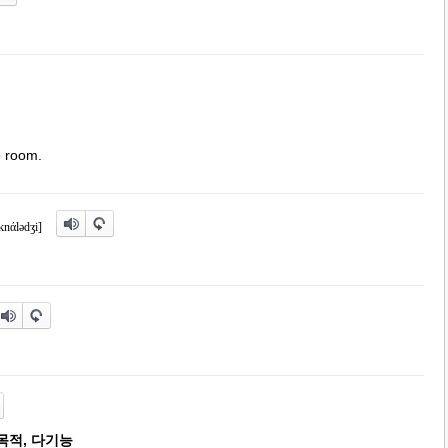
e room.
knάl
ə
d
ʒ
i]
목적, 다기능