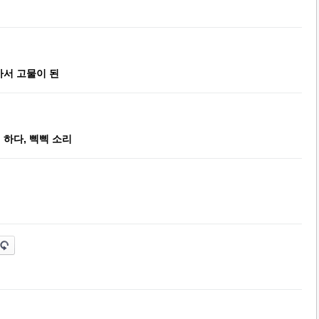
아서 고물이 된
 하다, 삑삑 소리