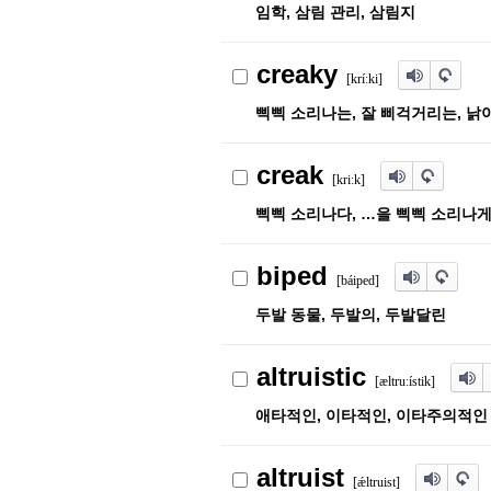
임학, 삼림 관리, 삼림지
creaky
[kríːki]
삑삑 소리나는, 잘 삐걱거리는, 낡
creak
[kriːk]
삑삑 소리나다, …을 삑삑 소리나게
biped
[báiped]
두발 동물, 두발의, 두발달린
altruistic
[ӕltruːístik]
애타적인, 이타적인, 이타주의적인
altruist
[ǽltruist]