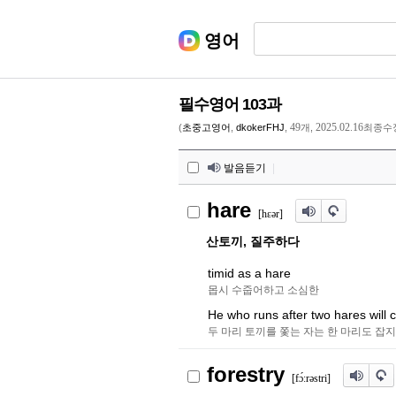
영어
필수영어 103과
49
2025.02.16
(
초중고영어
,
dkokerFHJ
,
개,
최종수
발음듣기
|
hare
[hε
ə
r
]
산토끼, 질주하다
timid as a hare
몹시 수줍어하고 소심한
He who runs after two hares will c
두 마리 토끼를 쫓는 자는 한 마리도 잡
forestry
[f
ɔ́
ːr
ə
stri]