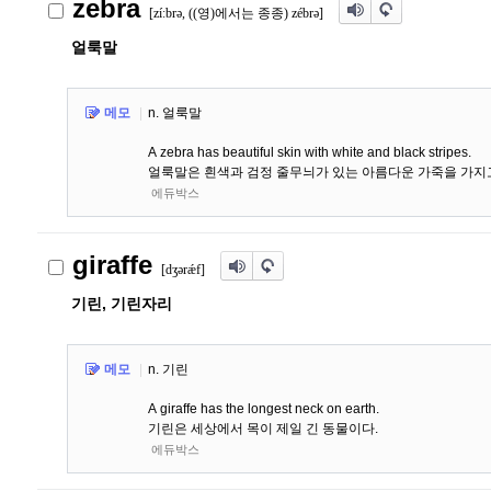
zebra
[zíːbr
ə
, ((영)에서는 종종) zébr
ə
]
얼룩말
메모
|
n. 얼룩말
A zebra has beautiful skin with white and black stripes.
얼룩말은 흰색과 검정 줄무늬가 있는 아름다운 가죽을 가지고
에듀박스
giraffe
[d
ʒ
ə
rǽf]
기린, 기린자리
메모
|
n. 기린
A giraffe has the longest neck on earth.
기린은 세상에서 목이 제일 긴 동물이다.
에듀박스