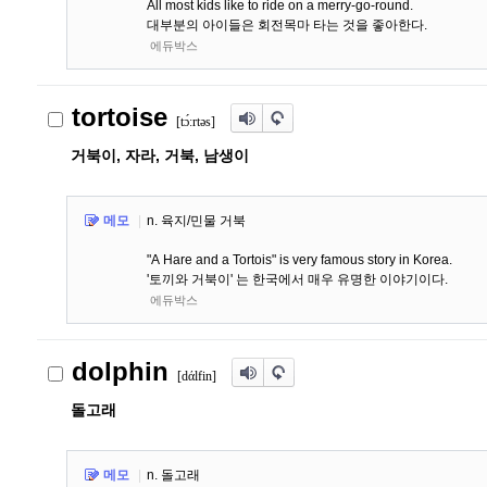
All most kids like to ride on a merry-go-round.
대부분의 아이들은 회전목마 타는 것을 좋아한다.
에듀박스
tortoise
[t
ɔ́
ː
r
t
ə
s]
거북이, 자라, 거북, 남생이
메모
|
n. 육지/민물 거북
"A Hare and a Tortois" is very famous story in Korea.
'토끼와 거북이' 는 한국에서 매우 유명한 이야기이다.
에듀박스
dolphin
[dάlfin]
돌고래
메모
|
n. 돌고래