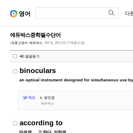
영어
다
에듀박스중학필수단어
561
2012.02.27
(
초중고영어
,
에듀박스
,
개,
최종수정)
발음듣기
|
binoculars
an optical instrument designed for simultaneous use b
메모
|
n. 쌍안경
에듀박스
according to
따르면, ...고 하다, 의하면