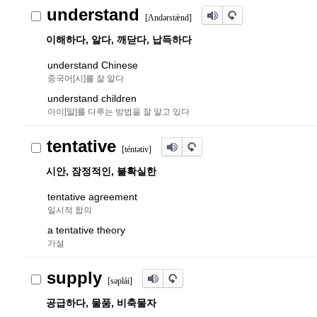
understand
[Λnd
ə
r
stǽnd]
이해하다, 알다, 깨닫다, 납득하다
understand Chinese
중국어[시]를 잘 알다
understand children
아이[말]를 다루는 방법을 잘 알고 있다
tentative
[tént
ə
tiv]
시안, 잠정적인, 불확실한
tentative agreement
일시적 합의
a tentative theory
가설
supply
[s
ə
plái]
공급하다, 물품, 비축물자