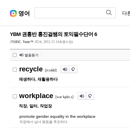
영어
다
YBM 권홍반 홍진걸쌤의 토익필수단어 6
85
2012.11.14
(
TOEIC
,
Toeic™
,
개,
최종수정)
발음듣기
|
recycle
[riːsáikl]
재생하다, 재활용하다
workplace
[wərˈkpleiˌs]
직장, 일터, 작업장
promote gender equality in the workplace
직장에서 남녀 평등을 추진하다.