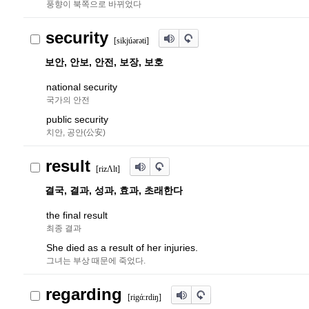
풍향이 북쪽으로 바뀌었다
security
[sikjú
ə
r
ə
ti]
보안, 안보, 안전, 보장, 보호
national security
국가의 안전
public security
치안, 공안(公安)
result
[rizΛlt]
결국, 결과, 성과, 효과, 초래한다
the final result
최종 결과
She died as a result of her injuries.
그녀는 부상 때문에 죽었다.
regarding
[rigάː
r
diŋ]