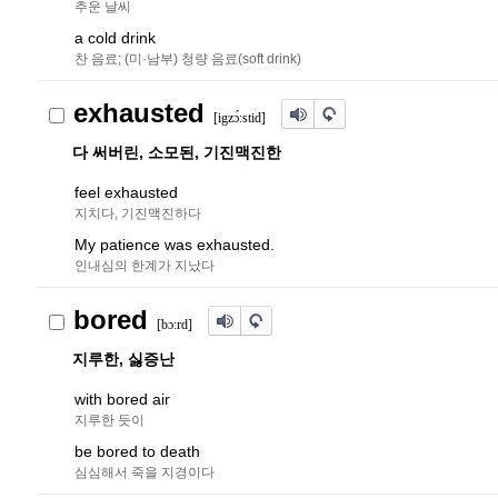
추운 날씨
a cold drink
찬 음료; (미·남부) 청량 음료(soft drink)
exhausted
[igz
ɔ́
ːstid]
다 써버린, 소모된, 기진맥진한
feel exhausted
지치다, 기진맥진하다
My patience was exhausted.
인내심의 한계가 지났다
bored
[b
ɔ
ː
r
d]
지루한, 싫증난
with bored air
지루한 듯이
be bored to death
심심해서 죽을 지경이다