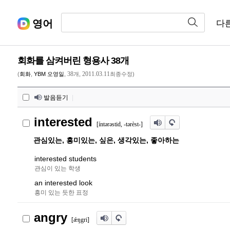
영어
다
회화를 삼켜버린 형용사 38개
38
2011.03.11
(
회화
,
YBM 오영일
,
개,
최종수정)
발음듣기
|
interested
[ínt
ə
r
ə
stid, -t
ə
rèst-]
관심있는, 흥미있는, 싶은, 생각있는, 좋아하는
interested students
관심이 있는 학생
an interested look
흥미 있는 듯한 표정
angry
[ǽŋgri]