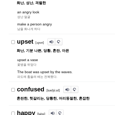
화난, 성난, 격렬한
an angry look
성난 얼굴
make a person angry
남을 화나게 하다
upset
[ʌpset]
화난, 기분 나쁜, 당황, 혼란, 아픈
upset a vase
꽃병을 뒤엎다
The boat was upset by the waves.
파도에 휩쓸려 배는 전복했다.
confused
[k
ə
nfjúːzd]
혼란한, 헛갈리는, 당황한, 어리둥절한, 혼잡한
happy
[hǽpi]