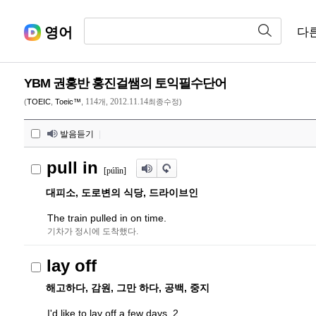
영어
다
YBM 권홍반 홍진걸쌤의 토익필수단어
114
2012.11.14
(
TOEIC
,
Toeic™
,
개,
최종수정)
발음듣기
|
pull in
[púlìn]
대피소, 도로변의 식당, 드라이브인
The train pulled in on time.
기차가 정시에 도착했다.
lay off
해고하다, 감원, 그만 하다, 공백, 중지
I'd like to lay off a few days. 2,