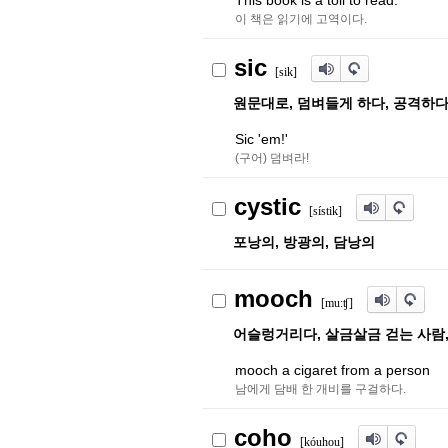
This book is a toil to read.
이 책은 읽기에 고역이다.
sic
[sik]
원문대로, 덤벼들게 하다, 공격하
Sic 'em!'
(구어) 덤벼라!
cystic
[sístik]
포낭의, 방광의, 담낭의
mooch
[muːʧ]
어슬렁거리다, 살금살금 걷는 사람
mooch a cigaret from a person
남에게 담배 한 개비를 구걸하다.
coho
[kóuhou]