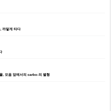
, 까맣게 타다
다
 모음 앞에서의 carbo-의 별형