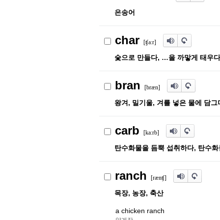
은송어
char
[ʧaː
r
]
숯으로 만들다, …을 까맣게 태우다
bran
[bræn]
왕겨, 밀기울, 겨를 넣은 물에 담그
carb
[kaː
r
b]
탄수화물을 듬뿍 섭취하다, 탄수화물,
ranch
[rænʧ]
목장, 농장, 축산
a chicken ranch