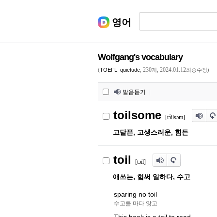
영어
Wolfgang's vocabulary
230
2024.01.12
(
TOEFL
,
quietude
,
개,
최종수정)
발음듣기
|
toilsome
[t
ɔ́
ils
ə
m]
고달픈, 고생스러운, 힘든
toil
[t
ɔ
il]
애쓰는, 힘써 일하다, 수고
sparing no toil
수고를 마다 않고