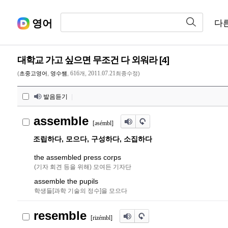
영어
다
대학교 가고 싶으면 무조건 다 외워라 [4]
616
2011.07.21
(
초중고영어
,
영수쌤
,
개,
최종수정)
발음듣기
|
assemble
[
ə
sémbl]
조립하다, 모으다, 구성하다, 소집하다
the assembled press corps
(기자 회견 등을 위해) 모여든 기자단
assemble the pupils
학생들[과학 기술의 정수]을 모으다
resemble
[rizémbl]