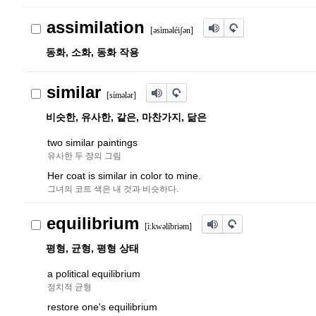
assimilation
[
ə
sìm
ə
léi
ʃ
ə
n]
동화, 소화, 동화 작용
similar
[sím
ə
l
ə
r
]
비슷한, 유사한, 같은, 마찬가지, 닮은
two similar paintings
유사한 두 장의 그림
Her coat is similar in color to mine.
그녀의 코트 색은 내 것과 비슷하다.
equilibrium
[ìːkw
ə
líbri
ə
m]
평형, 균형, 평형 상태
a political equilibrium
정치적 균형
restore one's equilibrium