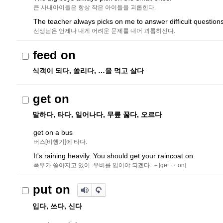
큰 사내아이들은 항상 작은 아이들을 괴롭힌다.
The teacher always picks on me to answer difficult questions
선생님은 언제나 내게 어려운 문제를 내어 괴롭히신다.
feed on
식객이 되다, 쏠리다, …을 먹고 살다
get on
말하다, 타다, 일어나다, 무릎 꿇다, 오르다
get on a bus
버스[비행기]에 타다.
It's raining heavily. You should get your raincoat on.
폭우가 쏟아지고 있어. 우비를 입어야 되겠다. －[get ‥ on]
put on
입다, 쓰다, 신다