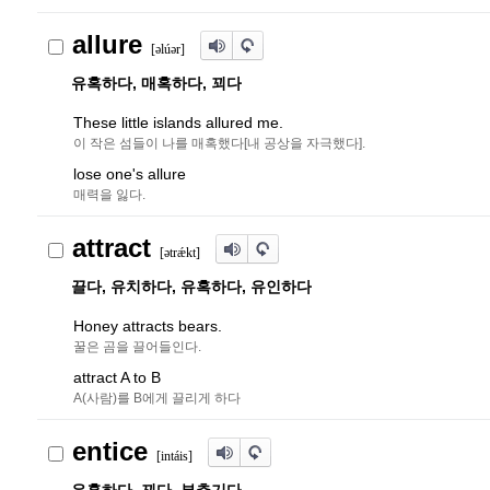
allure
[
ə
lú
ə
r
]
유혹하다, 매혹하다, 꾀다
These little islands allured me.
이 작은 섬들이 나를 매혹했다[내 공상을 자극했다].
lose one's allure
매력을 잃다.
attract
[
ə
trǽkt]
끌다, 유치하다, 유혹하다, 유인하다
Honey attracts bears.
꿀은 곰을 끌어들인다.
attract A to B
A(사람)를 B에게 끌리게 하다
entice
[intáis]