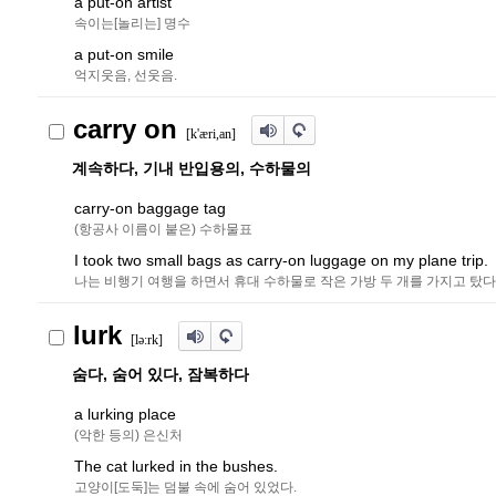
a put-on artist
속이는[놀리는] 명수
a put-on smile
억지웃음, 선웃음.
carry on
[k'æri,an]
계속하다, 기내 반입용의, 수하물의
carry-on baggage tag
(항공사 이름이 붙은) 수하물표
I took two small bags as carry-on luggage on my plane trip.
나는 비행기 여행을 하면서 휴대 수하물로 작은 가방 두 개를 가지고 탔다
lurk
[l
ə
ː
r
k]
숨다, 숨어 있다, 잠복하다
a lurking place
(악한 등의) 은신처
The cat lurked in the bushes.
고양이[도둑]는 덤불 속에 숨어 있었다.