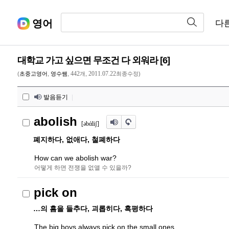
영어
다
대학교 가고 싶으면 무조건 다 외워라 [6]
442
2011.07.22
(
초중고영어
,
영수쌤
,
개,
최종수정)
발음듣기
|
abolish
[
ə
bάli
ʃ
]
폐지하다, 없애다, 철폐하다
How can we abolish war?
어떻게 하면 전쟁을 없앨 수 있을까?
pick on
…의 흠을 들추다, 괴롭히다, 혹평하다
The big boys always pick on the small ones.