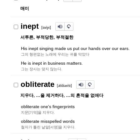
매미
inept
[inépt]
서투른, 부적당한, 부적절한
His inept singing made us put our hands over our ears.
그의 형편없는 노래에 우리는 귀를 막았다
He is inept in business matters.
그는 장사는 맞지 않는다.
obliterate
[
ə
blít
ə
rèit]
지우다, …을 제거하다, …의 흔적을 없애다
obliterate one's fingerprints
지문[기억]을 지우다.
obliterate misspelled words
철자가 틀린 낱말[서명]을 지우다.