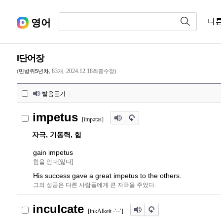
영어
다
I단어장
83
2024.12.18
(
민방위5년차
,
개,
최종수정)
발음듣기
|
impetus
[ímp
ə
t
ə
s]
자극, 기동력, 힘
gain impetus
힘을 얻다[잃다]
His success gave a great impetus to the others.
그의 성공은 다른 사람들에게 큰 자극을 주었다.
inculcate
[inkΛlkeit -'--′]