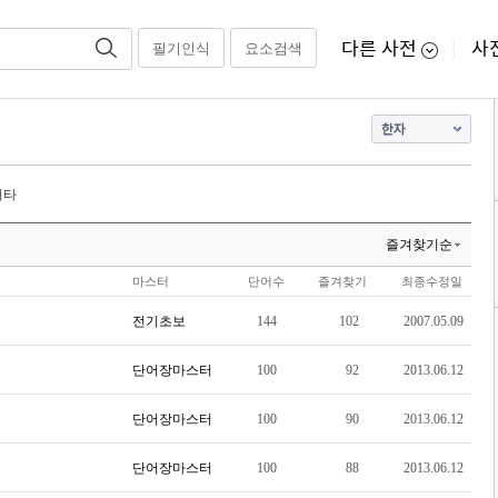
다른 사전
사
필기인식
요소검색
|
기타
즐겨찾기순
마스터
단어수
즐겨찾기
최종수정일
전기초보
144
102
2007.05.09
단어장마스터
100
92
2013.06.12
단어장마스터
100
90
2013.06.12
단어장마스터
100
88
2013.06.12