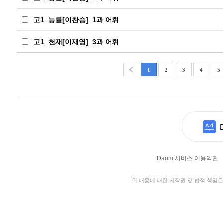
고1_능률[이찬승]_1과 어휘
고1_천재[이재영]_3과 어휘
1
2
3
4
5
Daum 서비스 이용약관
위 내용에 대한 저작권 및 법적 책임은