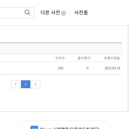
다른 사전
사전홈
|
단어수
즐겨찾기
최종수정일
500
0
2025.03.18
1