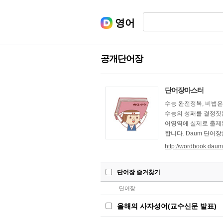
영어
공개단어장
단어장마스터
수능 완전정복, 비법
수능의 성패를 결정짓는
어영역에 실제로 출제
합니다. Daum 단어
http://wordbook.daum
단어장 즐겨찾기
단어장
올해의 사자성어(교수신문 발표)