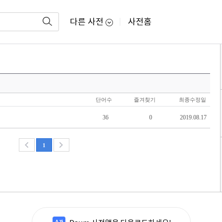
다른 사전
사전홈
|
단어수
즐겨찾기
최종수정일
36
0
2019.08.17
1