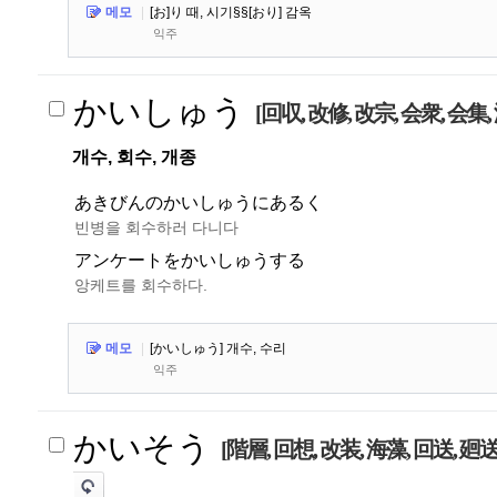
메모
|
[お]り 때, 시기§§[おり] 감옥
익주
かいしゅう
[回収, 改修, 改宗, 会衆, 会集,
개수, 회수, 개종
あきびんのかいしゅうにあるく
빈병을 회수하러 다니다
アンケートをかいしゅうする
앙케트를 회수하다.
메모
|
[かいしゅう] 개수, 수리
익주
かいそう
[階層, 回想, 改装, 海藻, 回送, 廻送