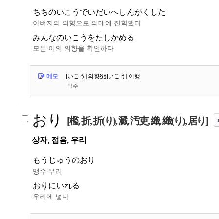
ちちのいこうでいだいへしんがくした
아버지의 의향으로 의대에 진학했다
みんなのいこうをたしかめる
모든 이의 의향을 확인하다
메모
|
[いこう] 의향§§[いこう] 이행
익주
おり
[檻, 折, 折(り), 澱, 汚吏, 織, 織(り), 居り]
상자, 접음, 우리
もうじゅうのおり
맹수 우리
おりにいれる
우리에 넣다