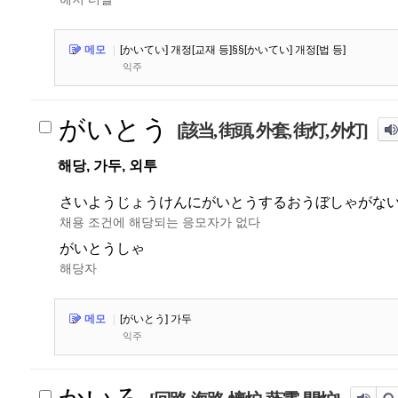
메모
|
[かいてい] 개정[교재 등]§§[かいてい] 개정[법 등]
익주
がいとう
[該当, 街頭, 外套, 街灯, 外灯]
해당, 가두, 외투
さいようじょうけんにがいとうするおうぼしゃがな
채용 조건에 해당되는 응모자가 없다
がいとうしゃ
해당자
메모
|
[がいとう] 가두
익주