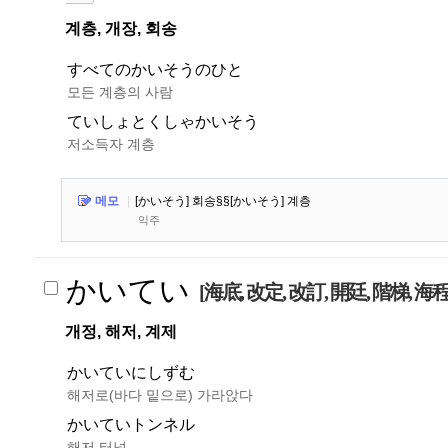
계층, 개장, 회송
すべてのかいそうのひと
모든 계층의 사람
ていしょとくしゃかいそう
저소득자 계층
메모
|
[かいそう] 회송§§[かいそう] 계층
익주
かいてい
[海底, 改定, 改訂, 開廷, 階梯, 海程
개정, 해저, 계제
かいていにしずむ
해저로(바다 밑으로) 가라앉다
かいていトンネル
해저 터널