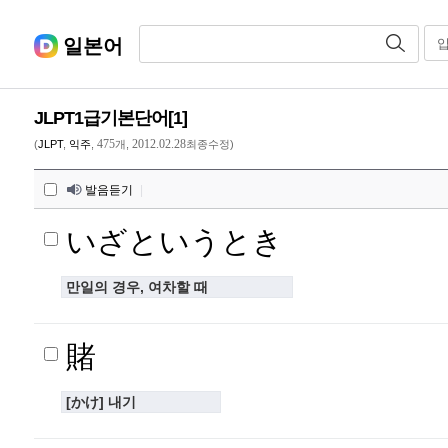
일본어
JLPT1급기본단어[1]
475
2012.02.28
(
JLPT
,
익주
,
개,
최종수정)
발음듣기
|
いざというとき
만일의 경우, 여차할 때
賭
[かけ] 내기