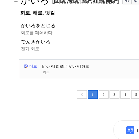
かいろ
[回路, 海路, 懐炉, 薤露, 開炉]
회로, 해로, 뱃길
かいろをとじる
회로를 폐쇄하다
でんきかいろ
전기 회로
메모
|
[かいろ] 회로§§[かいろ] 해로
익주
1
2
3
4
5