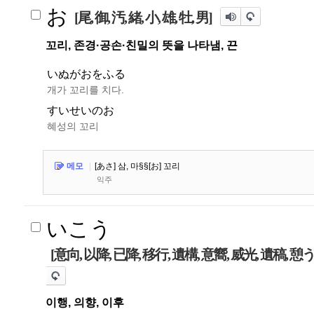
お
[尾, 御, 汚, 緒, 小, 雄, 牡, 男]
꼬리, 존경·공손·친밀의 뜻을 나타냄, 끈
いぬがおをふる
개가 꼬리를 치다.
すいせいのお
혜성의 꼬리
메모
|
[あさ] 삼, 마§§[お] 꼬리
익주
いこう
[意向, 以降, 已降, 移行, 遺構, 意嚮, 威光, 遺稿, 憩う
이행, 의향, 이후