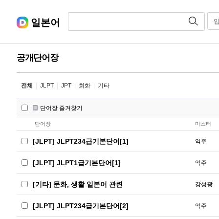
일본어
공개단어장
전체
|
JLPT
|
JPT
|
회화
|
기타
단어장 즐겨찾기
단어장
마스터
[JLPT] JLPT234급기본단어[1]
익주
[JLPT] JLPT1급기본단어[1]
익주
[기타] 문화, 생활 일본어 관련
강성광
[JLPT] JLPT234급기본단어[2]
익주