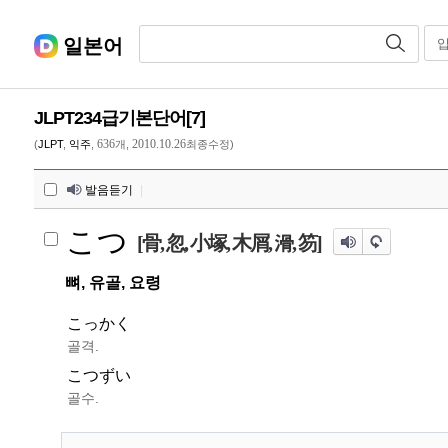
일본어
JLPT234급기본단어[7]
636
2010.10.26
(
JLPT
,
익주
,
개,
최종수정)
발음듣기
|
こつ
[骨, 忽, 小塚, 木屑, 滑, 笏]
뼈, 유골, 요령
こっかく
골격.
こつずい
골수.