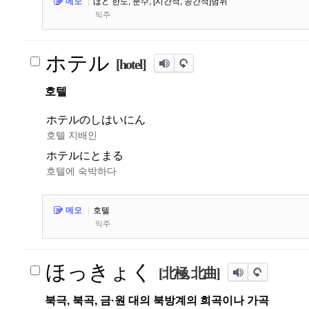
메모
|
ほど 한도, 분수, [시간적, 공간적]범위
익주
ホテル
[hotel]
호텔
ホテルのしはいにん
호텔 지배인
ホテルにとまる
호텔에 숙박하다
메모
|
호텔
익주
ほっきょく
[北極, 北曲]
북극, 북곡, 금·원 대의 북방계의 희곡이나 가곡