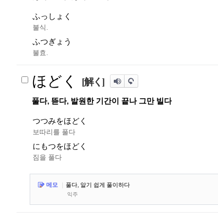
ふっしょく
불식.
ふつぎょう
불효.
ほどく
[解く]
풀다, 뜯다, 발원한 기간이 끝나 그만 빌다
つつみをほどく
보따리를 풀다
にもつをほどく
짐을 풀다
메모
|
풀다, 알기 쉽게 풀이하다
익주