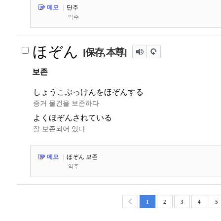
메모
|
단추
익주
ほぞん
[保存, 本尊]
보존
しょうこぶっけんをほぞんする
증거 물건을 보존하다
よくほぞんされている
잘 보존되어 있다
메모
|
ほぞん 보존
익주
1
2
3
4
5