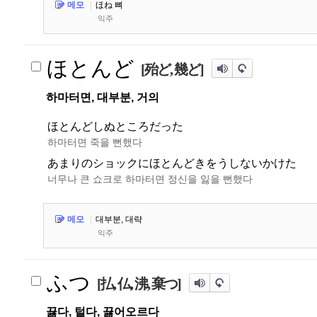
메모
|
ほね 뼈
익주
ほとんど
[殆ど, 幾ど]
하마터면, 대부분, 거의
ほとんどしぬところだった
하마터면 죽을 뻔했다
あまりのショックにほとんどきをうしないかけた
너무나 큰 쇼크로 하마터면 정신을 잃을 뻔했다
메모
|
대부분, 대략
익주
ふつ
[払, 仏, 沸, 棄つ]
끓다, 털다, 끓어오르다