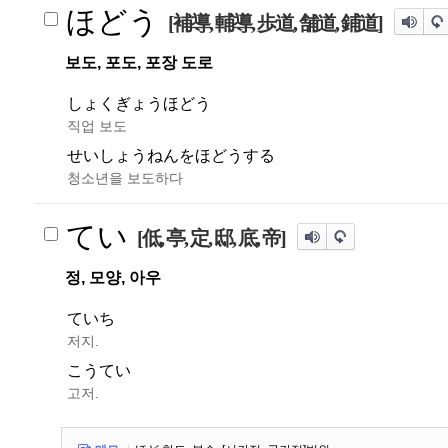
ほどう
[補導, 輔導, 歩道, 舗道, 鋪道]
보도, 포도, 포장 도로
しょくぎょうほどう
직업 보도
せいしょうねんをほどうする
청소년을 보도하다
てい
[低, 亭, 定, 邸, 底, 帝]
정, 모양, 아우
ていち
저지.
こうてい
고저.