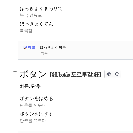
ほっきょくまわりで
북극 경유로
ほっきょくてん
북극점
메모
|
ほっきょく 북극
익주
ボタン
[釦, botão 포르투갈, 鈕]
버튼, 단추
ボタンをはめる
단추를 끼우다
ボタンをはずす
단추를 끄르다