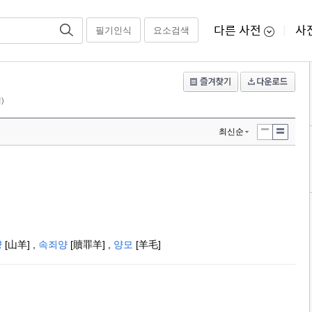
다른 사전
사
필기인식
요소검색
|
)
최신순
양
[山羊]
,
속죄양
[贖罪羊]
,
양모
[羊毛]