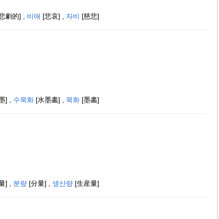
[悲劇的]
,
비애
[悲哀]
,
자비
[慈悲]
墨]
,
수묵화
[水墨畵]
,
묵화
[墨畵]
量]
,
분량
[分量]
,
생산량
[生産量]