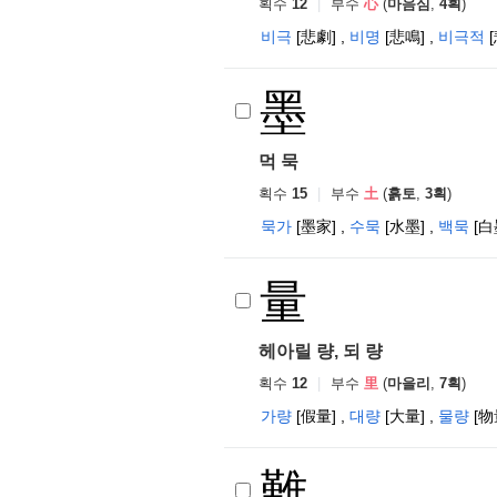
획수
12
|
부수
心
(
마음심
,
4획
)
비극
[悲劇]
,
비명
[悲鳴]
,
비극적
墨
먹 묵
획수
15
|
부수
土
(
흙토
,
3획
)
묵가
[墨家]
,
수묵
[水墨]
,
백묵
[白
量
헤아릴 량, 되 량
획수
12
|
부수
里
(
마을리
,
7획
)
가량
[假量]
,
대량
[大量]
,
물량
[物
難