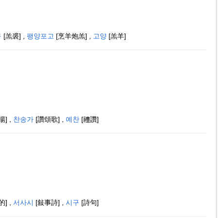
구
[羔裘]
,
팽양포고
[烹羊炮羔]
,
고양
[羔羊]
揚]
,
찬송가
[讚頌歌]
,
예찬
[禮讚]
的]
,
서사시
[敍事詩]
,
시구
[詩句]