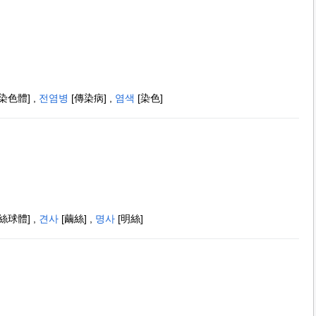
[染色體]
,
전염병
[傳染病]
,
염색
[染色]
[絲球體]
,
견사
[繭絲]
,
명사
[明絲]