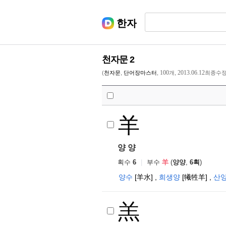
한자
천자문 2
100
2013.06.12
(
천자문
,
단어장마스터
,
개,
최종수정
羊
양 양
획수
6
|
부수
羊
(
양양
,
6획
)
양수
[羊水]
,
희생양
[犧牲羊]
,
산
羔