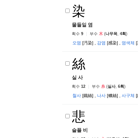
染
물들일 염
획수
9
|
부수
木
(
나무목
,
4획
)
오염
[汚染]
,
감염
[感染]
,
염색체
絲
실 사
획수
12
|
부수
糸
(
실사
,
6획
)
철사
[鐵絲]
,
나사
[螺絲]
,
사구체
悲
슬플 비