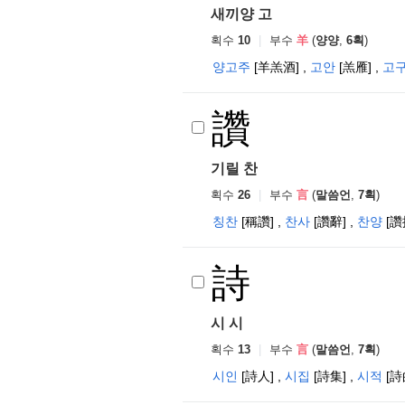
새끼양 고
획수
10
|
부수
羊
(
양양
,
6획
)
양고주
[羊羔酒]
,
고안
[羔雁]
,
고
讚
기릴 찬
획수
26
|
부수
言
(
말씀언
,
7획
)
칭찬
[稱讚]
,
찬사
[讚辭]
,
찬양
[讚
詩
시 시
획수
13
|
부수
言
(
말씀언
,
7획
)
시인
[詩人]
,
시집
[詩集]
,
시적
[詩