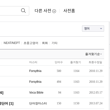
다른 사전
사전홈
|
|
NEAT/NEPT
|
초중고영어
|
회화
|
기타
즐겨찾기순
마스터
단어수
즐겨찾기
최종수정일
Forsythia
500
1164
2010.11.29
Forsythia
494
1163
2010.11.29
6]
Voca Bible
94
1163
2012.05.17
단어 [1]
단어장마스터
150
1150
2013.07.24