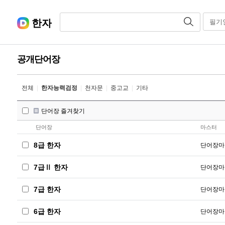
한자
필기
공개단어장
전체
|
한자능력검정
|
천자문
|
중고교
|
기타
단어장 즐겨찾기
단어장
마스터
8급 한자
단어장마
7급Ⅱ 한자
단어장마
7급 한자
단어장마
6급 한자
단어장마